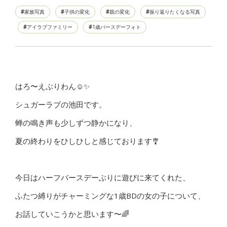
家族写真
子供の変化
親の変化
振り返りたくなる写真
アイラブファミリー
1歳バースデーフォト
はろ〜えぶりわん☺️✨
シュガーラブの池田です。
蝉の鳴き声も少しずつ静かになり、
夏の終わりをひしひしと感じております🎐
今日はハーフバースデーぶりに遊びに来てくれた、
ふたつ縛りがチャーミングな1歳BDの女の子について、
お話していこうかと思います〜🌈