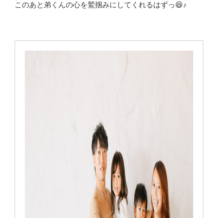
このあと弟くんの心を鷲掴みにしてくれるはずっ😆♪