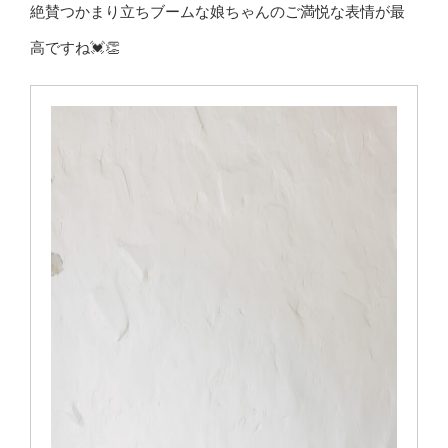
絶賛つかまり立ちブームな娘ちゃんのご満悦な表情が最
高ですね💓👏