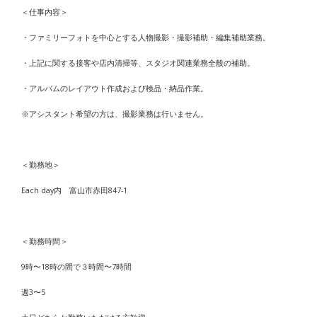
＜仕事内容＞
・ファミリーフォトを中心とする人物撮影・撮影補助・編集補助業務。
・上記に関する接客や店内清掃等、スタジオ関連業務全般の補助。
・アルバムのレイアウト作成および検品・納品作業。
※アシスタント希望の方は、撮影業務は行いません。
＜勤務地＞
Each day内 富山市赤田847-1
＜勤務時間＞
9時〜18時の間で３時間〜7時間
週3〜5