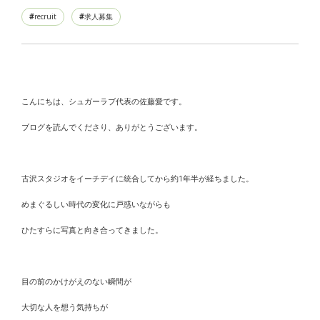
recruit
求人募集
こんにちは、シュガーラブ代表の佐藤愛です。
ブログを読んでくださり、ありがとうございます。
古沢スタジオをイーチデイに統合してから約1年半が経ちました。
めまぐるしい時代の変化に戸惑いながらも
ひたすらに写真と向き合ってきました。
目の前のかけがえのない瞬間が
大切な人を想う気持ちが