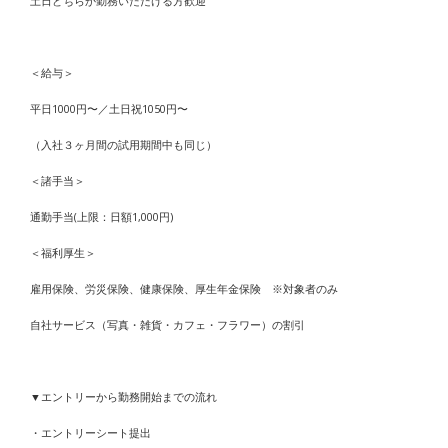
土日どちらか勤務いただける方歓迎
＜給与＞
平日1000円〜／土日祝1050円〜
（入社３ヶ月間の試用期間中も同じ）
＜諸手当＞
通勤手当(上限：日額1,000円)
＜福利厚生＞
雇用保険、労災保険、健康保険、厚生年金保険 ※対象者のみ
自社サービス（写真・雑貨・カフェ・フラワー）の割引
▼エントリーから勤務開始までの流れ
・エントリーシート提出