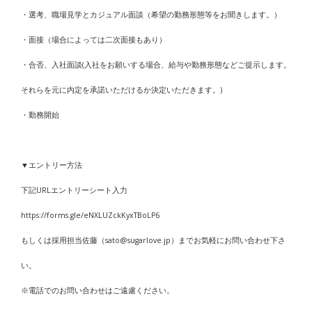
・選考、職場見学とカジュアル面談（希望の勤務形態等をお聞きします。）
・面接（場合によっては二次面接もあり）
・合否、入社面談(入社をお願いする場合、給与や勤務形態などご提示します。
それらを元に内定を承諾いただけるか決定いただきます。)
・勤務開始
▼エントリー方法
下記URLエントリーシート入力
https://forms.gle/eNXLUZckKyxTBoLP6
もしくは採用担当佐藤（sato@sugarlove.jp）までお気軽にお問い合わせ下さ
い。
※電話でのお問い合わせはご遠慮ください。