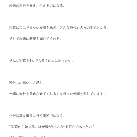
未来の自分を支え、生きる力になる。
写真は目に見えない愛情を紡ぎ、どんな時代も人々の支えとなり、
そして未来に希望を届けてくれる。
そんな写真を1人でも多くの人に届けたい。
私たちの思いに共感し、
一緒に会社を前進させてくれる力を持った仲間を探しています。
ただ写真を撮りに行く場所ではなく、
” 写真から始まるご縁が繋がりつづける存在
でありたい ”