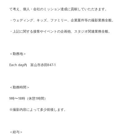
て考え、個人・会社のミッション達成に貢献していただきます。
・ウェディング、キッズ、ファミリー、企業案件等の撮影業務全般。
・上記に関する接客やイベントの企画他、スタジオ関連業務全般。
＜勤務地＞
Each day内 富山市赤田847-1
＜勤務時間＞
9時〜18時（休憩1時間）
※撮影内容によって多少前後します。
＜給与＞