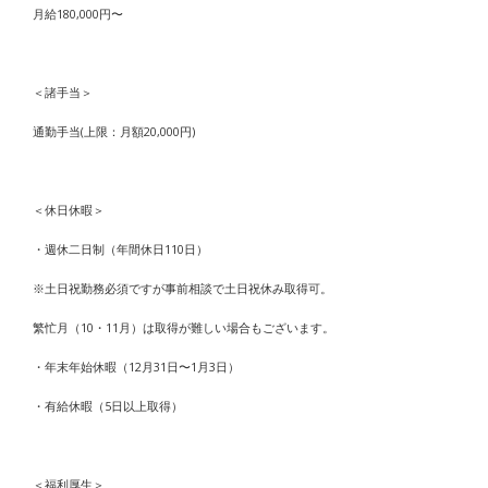
月給180,000円〜
＜諸手当＞
通勤手当(上限：月額20,000円)
＜休日休暇＞
・週休二日制（年間休日110日）
※土日祝勤務必須ですが事前相談で土日祝休み取得可。
繁忙月（10・11月）は取得が難しい場合もございます。
・年末年始休暇（12月31日〜1月3日）
・有給休暇（5日以上取得）
＜福利厚生＞