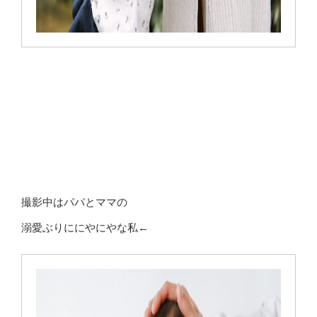
撮影中はパパとママの
溺愛ぶりににやにやな私←