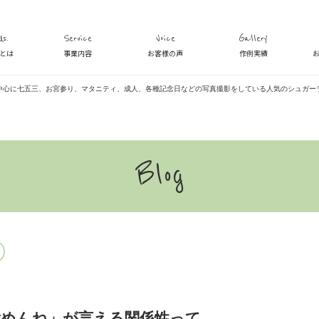
s.
Service
Voice
Gallery
veとは
事業内容
お客様の声
作例実績
中心に七五三、お宮参り、マタニティ、成人、各種記念日などの写真撮影をしている人気のシュガー
Blog
ごめんね」が言える関係性って。