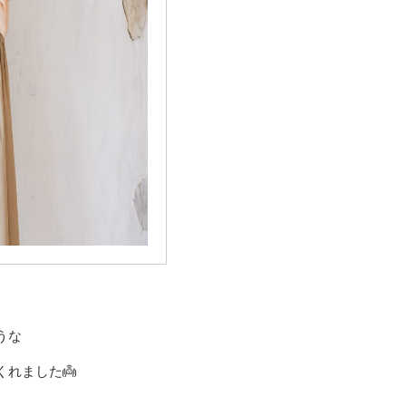
うな
れました👼