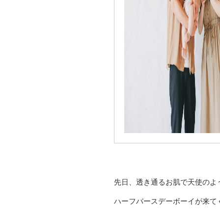
先日、透き通るお肌で天使のよ
ハーフバースデーボーイが来てく