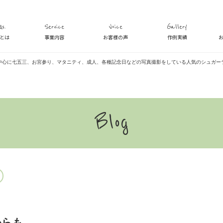
s.
Service
Voice
Gallery
veとは
事業内容
お客様の声
作例実績
中心に七五三、お宮参り、マタニティ、成人、各種記念日などの写真撮影をしている人気のシュガー
Blog
からも