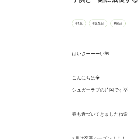
1歳
誕生日
家族
はいさーーーい🌺
こんにちは☀
シュガーラブの片岡です💡
春も近づいてきましたね🌸
3月は卒業シーズン！！！