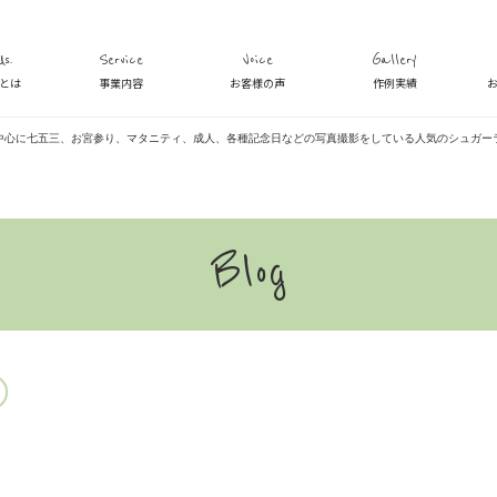
s.
Service
Voice
Gallery
veとは
事業内容
お客様の声
作例実績
中心に七五三、お宮参り、マタニティ、成人、各種記念日などの写真撮影をしている人気のシュガー
Blog