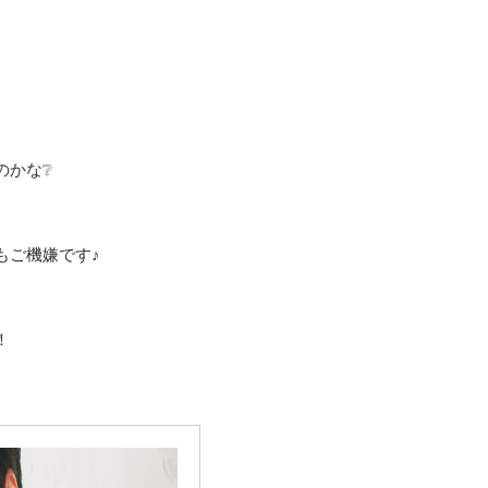
のかな❔
もご機嫌です♪
！