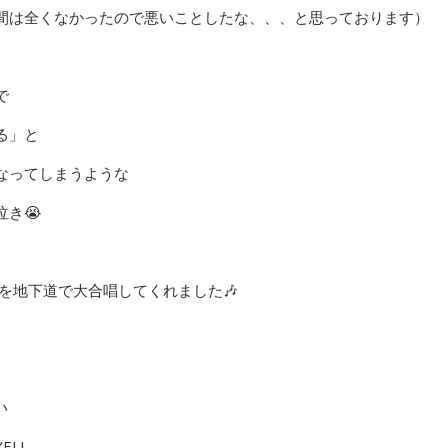
間は全くなかったので悪いことしたな、、、と思っております）
で
る」と
なってしまうような
き😭
Lを地下道で大合唱してくれました🎶
い
ELL