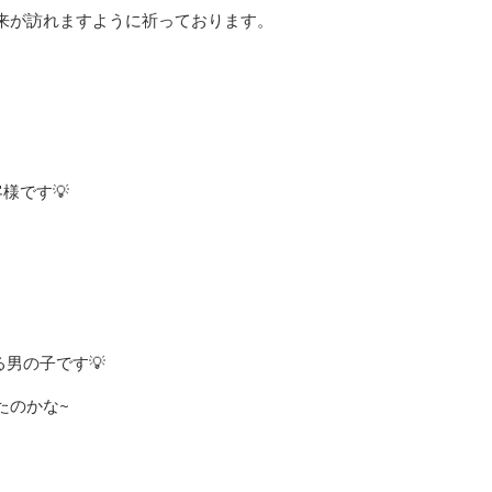
来が訪れますように祈っております。
、
様です💡
る男の子です💡
たのかな~