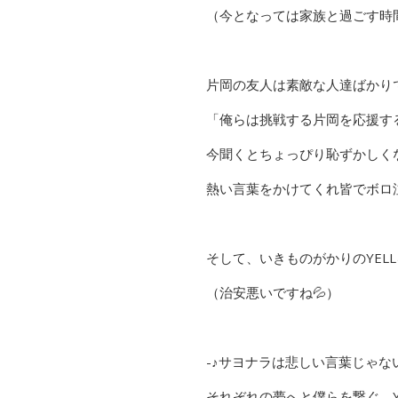
（今となっては家族と過ごす時
片岡の友人は素敵な人達ばかり
「俺らは挑戦する片岡を応援す
今聞くとちょっぴり恥ずかしく
熱い言葉をかけてくれ皆でボロ泣
そして、いきものがかりのYEL
（治安悪いですね💦）
-♪サヨナラは悲しい言葉じゃな
それぞれの夢へと僕らを繋ぐ Y