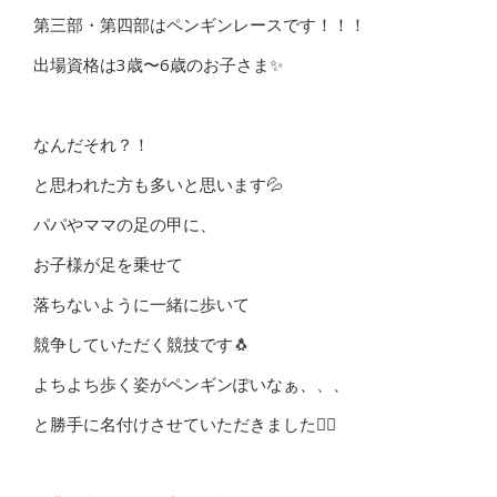
第三部・第四部はペンギンレースです！！！
出場資格は3歳〜6歳のお子さま✨
なんだそれ？！
と思われた方も多いと思います💦
パパやママの足の甲に、
お子様が足を乗せて
落ちないように一緒に歩いて
競争していただく競技です🐧
よちよち歩く姿がペンギンぽいなぁ、、、
と勝手に名付けさせていただきました🙇‍♂️