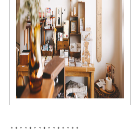
＊＊＊＊＊＊＊＊＊＊＊＊＊＊＊