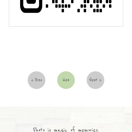
Prev
View
Next
Photo is magic of memories.