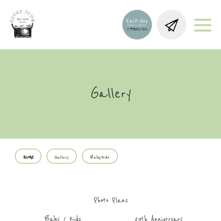
Gallery
HOME
Gallery
Baby/Kids
Photo Plans
Baby / Kids
20th Anniversary