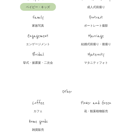
ベイビー・キッズ
成人式前撮り
Family
Portrait
家族写真
ポートレート撮影
Engagement
Marriage
エンゲージメント
結婚式前撮り・後撮り
Bridal
Maternity
挙式・披露宴・二次会
マタニティフォト
Other
Coffee
Flower and Green
カフェ
花・観葉植物販売
Home goods
雑貨販売