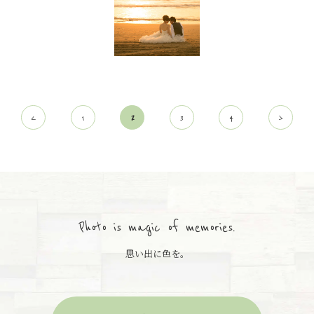
<
1
2
3
4
>
Photo is magic of memories.
思い出に色を。