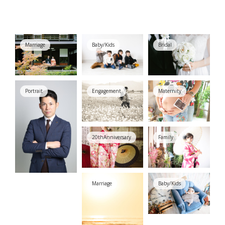
Marriage
Baby/Kids
Bridal
Portrait
Engagement
Maternity
20thAnniversary
Family
Marriage
Baby/Kids