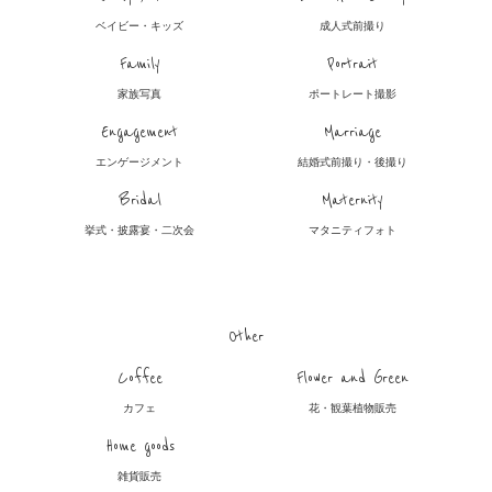
ベイビー・キッズ
成人式前撮り
Family
Portrait
家族写真
ポートレート撮影
Engagement
Marriage
エンゲージメント
結婚式前撮り・後撮り
Bridal
Maternity
挙式・披露宴・二次会
マタニティフォト
Other
Coffee
Flower and Green
カフェ
花・観葉植物販売
Home goods
雑貨販売