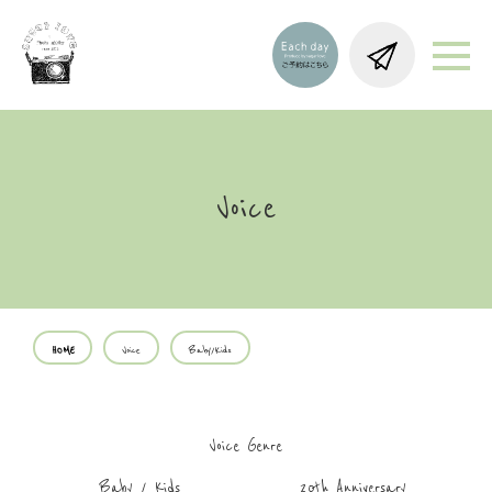
Voice
HOME
Voice
Baby/Kids
Voice Genre
Baby / Kids
20th Anniversary