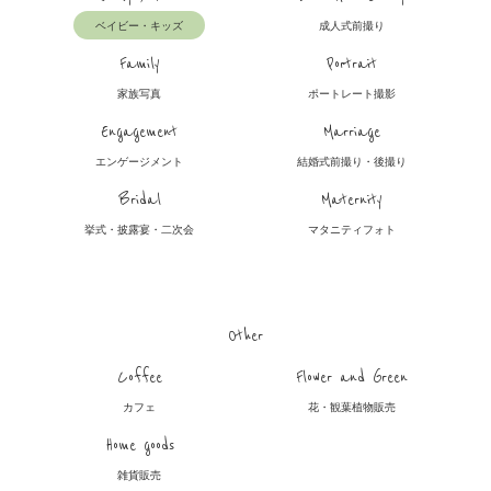
ベイビー・キッズ
成人式前撮り
Family
Portrait
家族写真
ポートレート撮影
Engagement
Marriage
エンゲージメント
結婚式前撮り・後撮り
Bridal
Maternity
挙式・披露宴・二次会
マタニティフォト
Other
Coffee
Flower and Green
カフェ
花・観葉植物販売
Home goods
雑貨販売