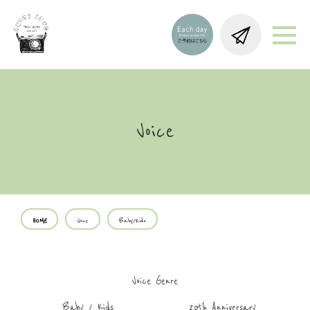
Voice
HOME
Voice
Baby/Kids
Voice Genre
Baby / Kids
20th Anniversary