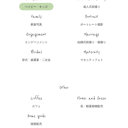
ベイビー・キッズ
成人式前撮り
Family
Portrait
家族写真
ポートレート撮影
Engagement
Marriage
エンゲージメント
結婚式前撮り・後撮り
Bridal
Maternity
挙式・披露宴・二次会
マタニティフォト
Other
Coffee
Flower and Green
カフェ
花・観葉植物販売
Home goods
雑貨販売