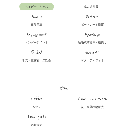
ベイビー・キッズ
成人式前撮り
Family
Portrait
家族写真
ポートレート撮影
Engagement
Marriage
エンゲージメント
結婚式前撮り・後撮り
Bridal
Maternity
挙式・披露宴・二次会
マタニティフォト
Other
Coffee
Flower and Green
カフェ
花・観葉植物販売
Home goods
雑貨販売