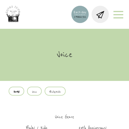
Voice
HOME
Voice
Baby/Kids
Voice Genre
Baby / Kids
20th Anniversary