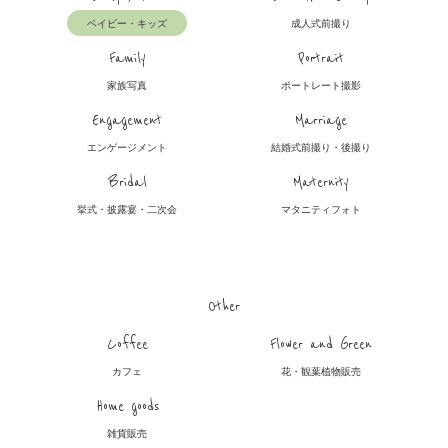
ベイビー・キッズ
成人式前撮り
Family
Portrait
家族写真
ポートレート撮影
Engagement
Marriage
エンゲージメント
結婚式前撮り・後撮り
Bridal
Maternity
挙式・披露宴・二次会
マタニティフォト
Other
Coffee
Flower and Green
カフェ
花・観葉植物販売
Home goods
雑貨販売