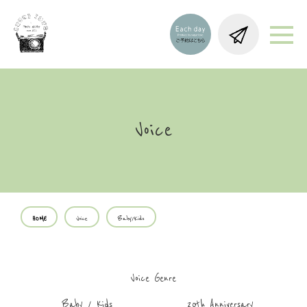
Voice
HOME
Voice
Baby/Kids
Voice Genre
Baby / Kids
20th Anniversary