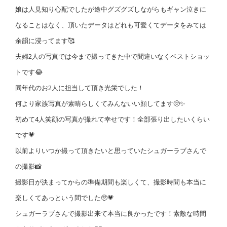
娘は人見知り心配でしたが途中グズグズしながらもギャン泣きに
なることはなく、頂いたデータはどれも可愛くてデータをみては
余韻に浸ってます🥰
夫婦2人の写真では今まで撮ってきた中で間違いなくベストショッ
トです😂
同年代のお2人に担当して頂き光栄でした！
何より家族写真が素晴らしくてみんないい顔してます🥺✨
初めて4人笑顔の写真が撮れて幸せです！全部張り出したいくらい
です💗
以前よりいつか撮って頂きたいと思っていたシュガーラブさんで
の撮影📸
撮影日が決まってからの準備期間も楽しくて、撮影時間も本当に
楽しくてあっという間でした🥺💗
シュガーラブさんで撮影出来て本当に良かったです！素敵な時間