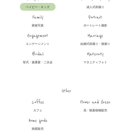
ベイビー・キッズ
成人式前撮り
Family
Portrait
家族写真
ポートレート撮影
Engagement
Marriage
エンゲージメント
結婚式前撮り・後撮り
Bridal
Maternity
挙式・披露宴・二次会
マタニティフォト
Other
Coffee
Flower and Green
カフェ
花・観葉植物販売
Home goods
雑貨販売