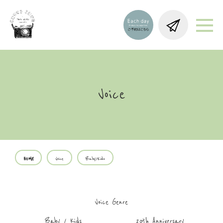
Voice
HOME
Voice
Baby/Kids
Voice Genre
Baby / Kids
20th Anniversary