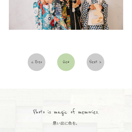
Prev
View
Next
Photo is magic of memories.
思い出に色を。