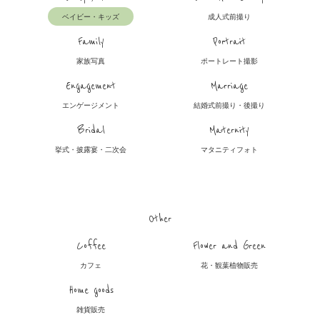
ベイビー・キッズ
成人式前撮り
Family
Portrait
家族写真
ポートレート撮影
Engagement
Marriage
エンゲージメント
結婚式前撮り・後撮り
Bridal
Maternity
挙式・披露宴・二次会
マタニティフォト
Other
Coffee
Flower and Green
カフェ
花・観葉植物販売
Home goods
雑貨販売