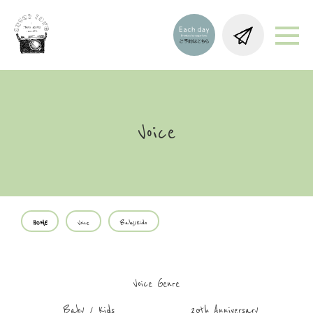
Voice
HOME
Voice
Baby/Kids
Voice Genre
Baby / Kids
20th Anniversary