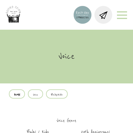
Voice
HOME
Voice
Baby/Kids
Voice Genre
Baby / Kids
20th Anniversary