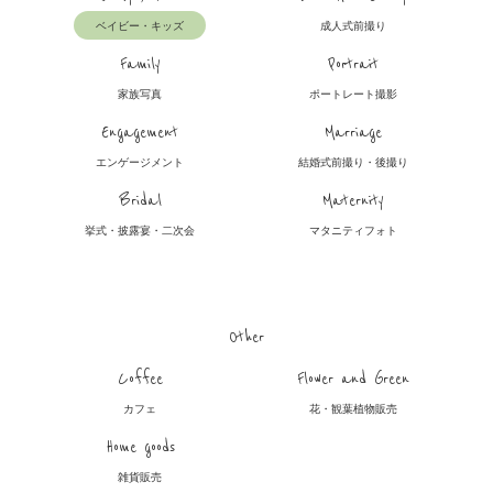
ベイビー・キッズ
成人式前撮り
Family
Portrait
家族写真
ポートレート撮影
Engagement
Marriage
エンゲージメント
結婚式前撮り・後撮り
Bridal
Maternity
挙式・披露宴・二次会
マタニティフォト
Other
Coffee
Flower and Green
カフェ
花・観葉植物販売
Home goods
雑貨販売