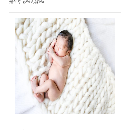
完全なる裸んぼ👼