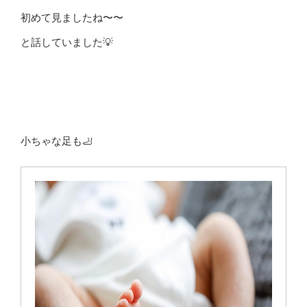
初めて見ましたね〜〜
と話していました💡
小ちゃな足も🦶