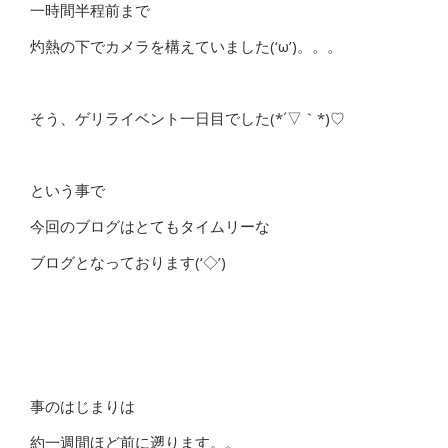
一時間半程前まで
灼熱の下でカメラを構えていました(‘ω’)。。。
そう、ゲリライベント一日目でした(*´▽｀*)♡
という事で
今回のブログはとてもタイムリーな
ブログとなっております(‘◇’)ゞ
事のはじまりは
約一週間ほど前に遡ります。。