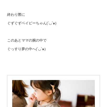
終わり際に
ぐずぐずベイビーちゃん(´◡`๑)
このあとママの腕の中で
ぐっすり夢の中へ(´◡`๑)