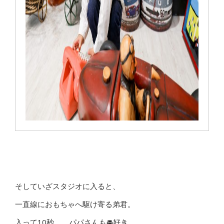
そしていざスタジオに入ると、
一直線におもちゃへ駆け寄る弟君。
入って10秒、、パパさんも🚘好き。