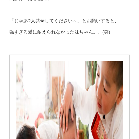
「じゃあ2人共💋してください～」とお願いすると、
強すぎる愛に耐えられなかった妹ちゃん。。(笑)