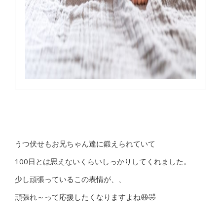
うつ伏せもお兄ちゃん達に鍛えられていて
100日とは思えないくらいしっかりしてくれました。
少し頑張っているこの表情が、、
頑張れ～って応援したくなりますよね😆🤣