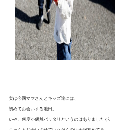
実は今回ママさんとキッズ達には、
初めてお会いする池田。
いや、何度か偶然バッタリというのはありましたが、
ちゃんとお会いさせていただくのは今回初めて🙏