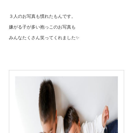
３人のお写真も慣れたもんです。
嫌がる子が多い抱っこのお写真も
みんなたくさん笑ってくれました✨