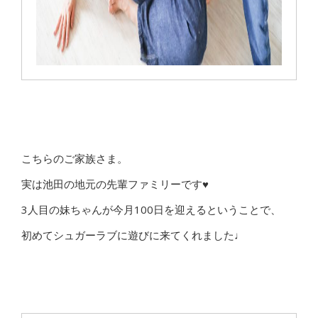
こちらのご家族さま。
実は池田の地元の先輩ファミリーです♥
3人目の妹ちゃんが今月100日を迎えるということで、
初めてシュガーラブに遊びに来てくれました♩