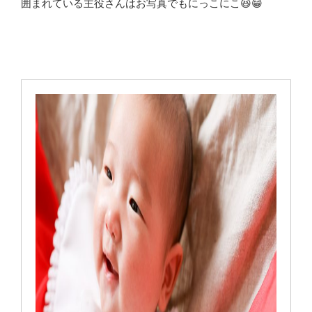
囲まれている主役さんはお写真でもにっこにこ😆😁