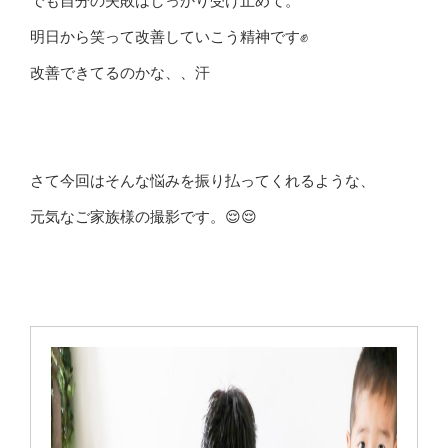
でも自分の失敗はしっかり受け止めて。
明日から笑って改善していこう精神です✊
改善できてるのかな、、汗
さて今回はそんな悩みを振り払ってくれるような、
元気なご家族様の撮影です。😌😌