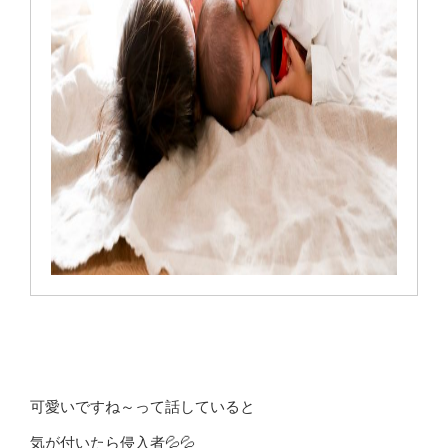
可愛いですね～って話していると
気が付いたら侵入者💦💦