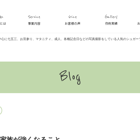
s.
Service
Voice
Gallery
veとは
事業内容
お客様の声
作例実績
中心に七五三、お宮参り、マタニティ、成人、各種記念日などの写真撮影をしている人気のシュガー
Blog
、家族が強くなること