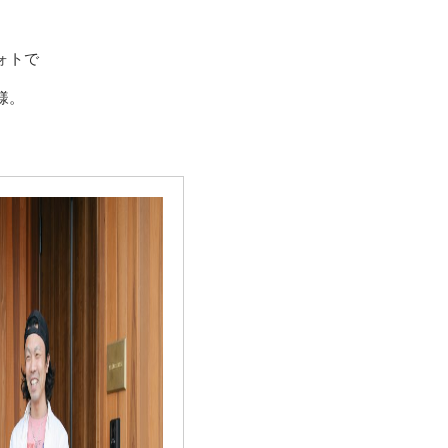
ォトで
様。