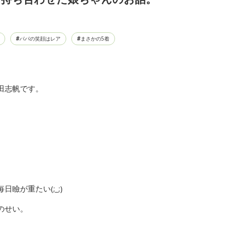
パパの笑顔はレア
まさかの5着
田志帆です。
瞼が重たい(;_;)
のせい。