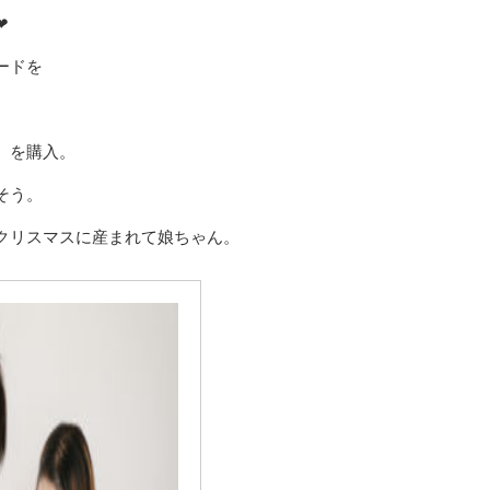
❤
ードを
）を購入。
そう。
クリスマスに産まれて娘ちゃん。