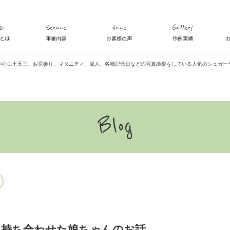
s.
Service
Voice
Gallery
veとは
事業内容
お客様の声
作例実績
中心に七五三、お宮参り、マタニティ、成人、各種記念日などの写真撮影をしている人気のシュガー
Blog
を持ち合わせた娘ちゃんのお話。