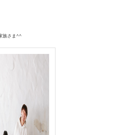
族さま^^