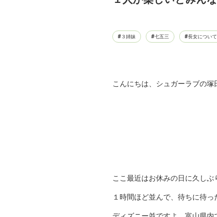
３姉妹
七五三
長女について
こんにちは、シュガーラブの塚
ここ最近はお休みの日に久しぶ
１時間ほど並んで、待ちに待った
ディズニー並ですよ、富山県内で