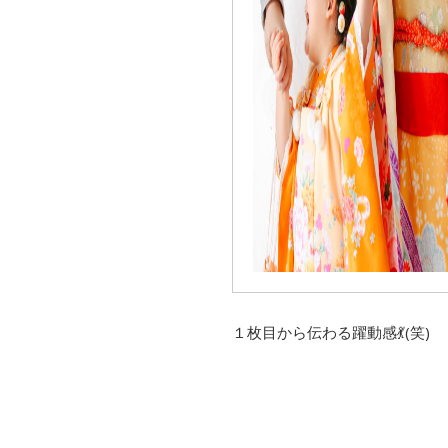
１枚目から伝わる躍動感💃(笑)