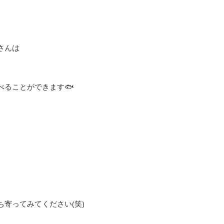
さんは
べることができます🐟
寄ってみてください(笑)
。