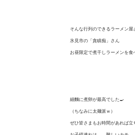
そんな行列のできるラーメン屋
氷見市の「貪瞋痴」さん
お昼限定で煮干しラーメンを食
細麵に煮卵が最高でした🍳
（ちなみに太麺派ｗ）
ぜひ皆さまもお時間があれば立ち
お子様連れは、、難しいカモ。