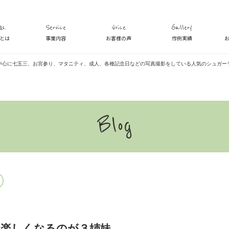
s.
Service
Voice
Gallery
veとは
事業内容
お客様の声
作例実績
中心に七五三、お宮参り、マタニティ、成人、各種記念日などの写真撮影をしている人気のシュガー
Blog
な楽しくなるのが３姉妹。