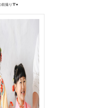
前撮り👘♥