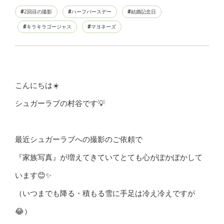
2回目の撮影
ハーフバースデー
結婚記念日
キラキラゴージャス
マヨネーズ
こんにちは☀️
シュガーラブの村谷です💡
最近シュガーラブへの撮影のご依頼で
『家族写真』が増えてきていてとても心がぽかぽかして
います😊✨
（いつまでも降る・積もる雪に手足は冷え冷えですが
😂）