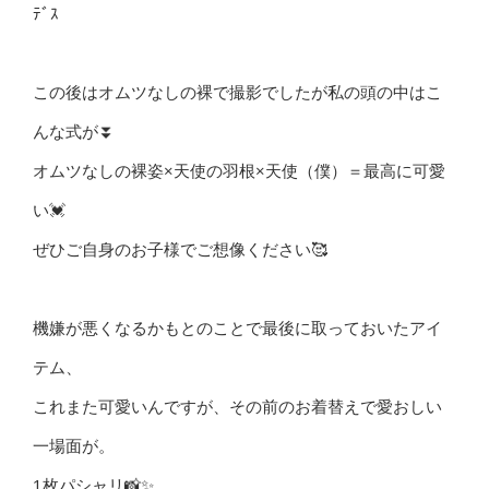
ﾃﾞｽ
この後はオムツなしの裸で撮影でしたが私の頭の中はこ
んな式が⏬
オムツなしの裸姿×天使の羽根×天使（僕）＝最高に可愛
い💓
ぜひご自身のお子様でご想像ください🥰
機嫌が悪くなるかもとのことで最後に取っておいたアイ
テム、
これまた可愛いんですが、その前のお着替えで愛おしい
一場面が。
1枚パシャリ📸✨