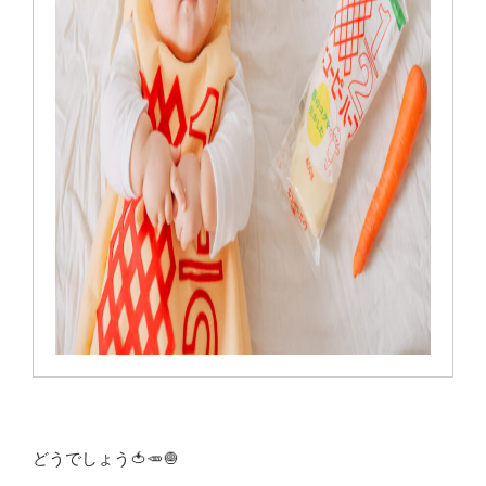
どうでしょう🍅🥕🧅