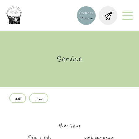
Service
HOME
Service
Photo Plans
Baby / Kids
20th Anniversary