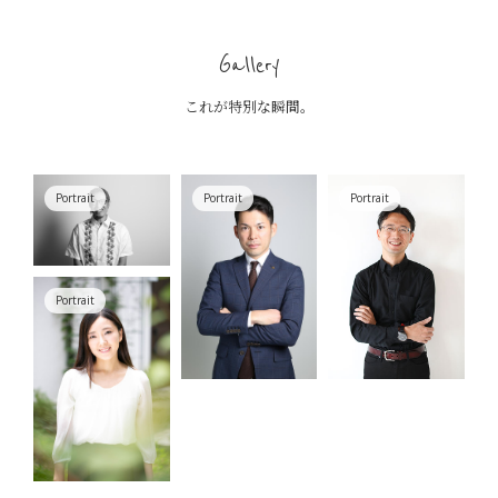
Gallery
これが特別な瞬間。
Portrait
Portrait
Portrait
Portrait