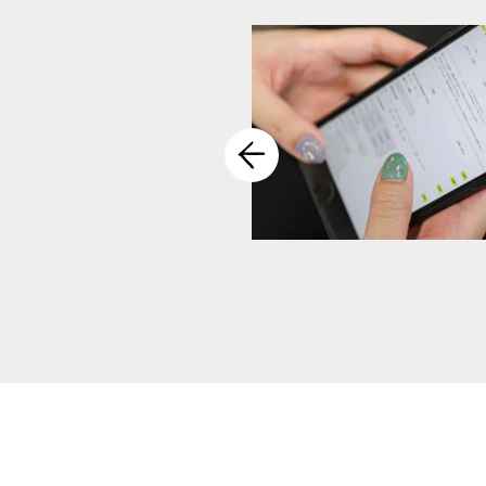
LINEにて撮影データをお送りさせてい
ちら