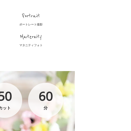
Portrait
ポートレート撮影
Maternity
マタニティフォト
50
60
カット
分