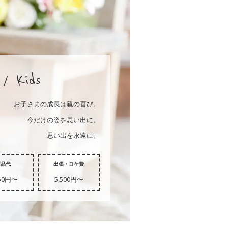
/ Kids
お子さまの成長は親の喜び。
今だけの姿を思い出に。
思い出を永遠に。
商品代
出張・ロケ費
850円〜
5,500円〜