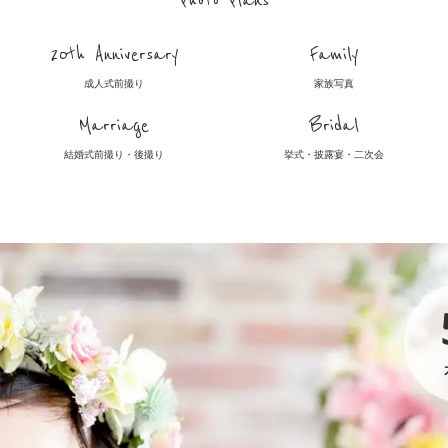
Photo Plans
20th Anniversary
Family
成人式前撮り
家族写真
Marriage
Bridal
結婚式前撮り・後撮り
挙式・披露宴・二次会