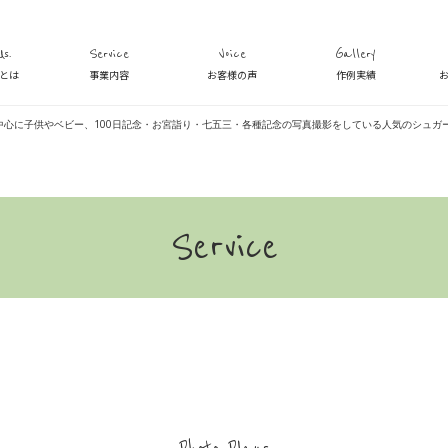
s.
Service
Voice
Gallery
veとは
事業内容
お客様の声
作例実績
中心に子供やベビー、100日記念・お宮詣り・七五三・各種記念の写真撮影をしている人気のシュガー
Service