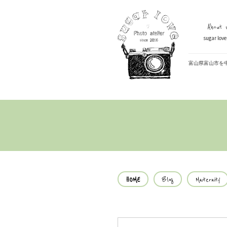
About U
sugar lo
富山県富山市を
HOME
Blog
Maternity