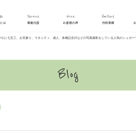
s.
Service
Voice
Gallery
veとは
事業内容
お客様の声
作例実績
中心に七五三、お宮参り、マタニティ、成人、各種記念日などの写真撮影をしている人気のシュガー
Blog